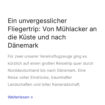
Ein
unvergesslicher
Fliegertrip:
Ein unvergesslicher
Von
Fliegertrip: Von Mühlacker an
Mühlacker
die Küste und nach
an
die
Dänemark
Küste
Für zwei unserer Vereinsflugzeuge ging es
und
kürzlich auf einen großen Reisetrip quer durch
nach
Norddeutschland bis nach Dänemark. Eine
Dänemark
Reise voller Eindrücke, traumhafter
Landschaften und toller Kameradschaft.
Weiterlesen »