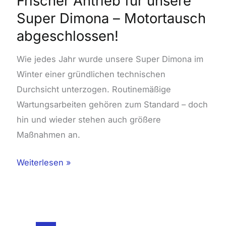
Frischer Antrieb für unsere
unsere
Super Dimona – Motortausch
Super
abgeschlossen!
Dimona
–
Wie jedes Jahr wurde unsere Super Dimona im
Motortausch
Winter einer gründlichen technischen
abgeschlossen!
Durchsicht unterzogen. Routinemäßige
Wartungsarbeiten gehören zum Standard – doch
hin und wieder stehen auch größere
Maßnahmen an.
Weiterlesen »