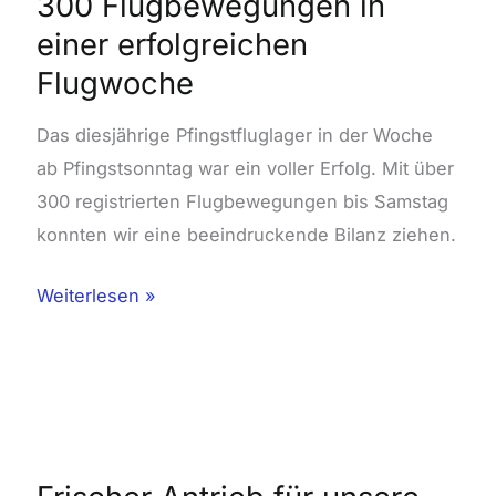
300 Flugbewegungen in
Flugbewegungen
einer erfolgreichen
in
einer
Flugwoche
erfolgreichen
Das diesjährige Pfingstfluglager in der Woche
Flugwoche
ab Pfingstsonntag war ein voller Erfolg. Mit über
300 registrierten Flugbewegungen bis Samstag
konnten wir eine beeindruckende Bilanz ziehen.
Weiterlesen »
Frischer
Antrieb
für