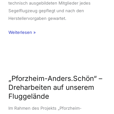
technisch ausgebildeten Mitglieder jedes
Segelflugzeug gepflegt und nach den
Herstellervorgaben gewartet.
Weiterlesen »
„Pforzheim-
Anders.Schön“
–
„Pforzheim-Anders.Schön“ –
Dreharbeiten
Dreharbeiten auf unserem
auf
Fluggelände
unserem
Fluggelände
Im Rahmen des Projekts „Pforzheim-