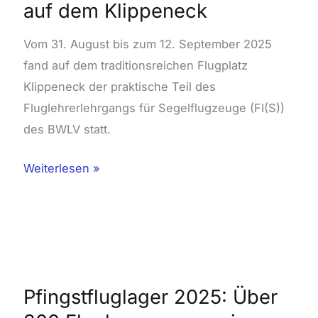
auf dem Klippeneck
Lehrgang
auf
Vom 31. August bis zum 12. September 2025
dem
fand auf dem traditionsreichen Flugplatz
Klippeneck
Klippeneck der praktische Teil des
Fluglehrerlehrgangs für Segelflugzeuge (FI(S))
des BWLV statt.
Weiterlesen »
Pfingstfluglager
2025:
Über
Pfingstfluglager 2025: Über
300