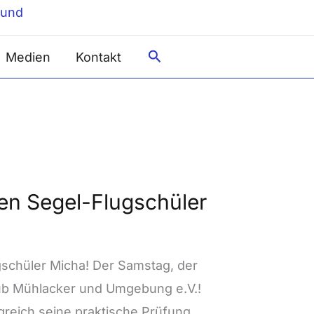
Suche
Medien
Kontakt
en Segel-Flugschüler
schüler Micha! Der Samstag, der
lub Mühlacker und Umgebung e.V.!
lgreich seine praktische Prüfung