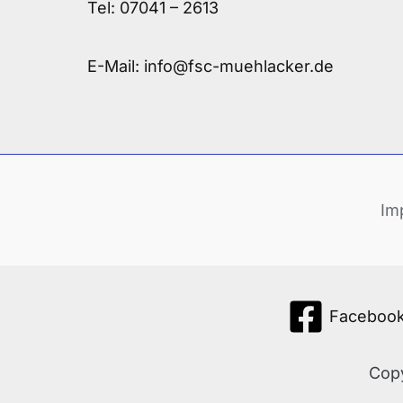
Tel:
07041 – 2613
E-Mail:
info@fsc-muehlacker.de
Im
Faceboo
Copy