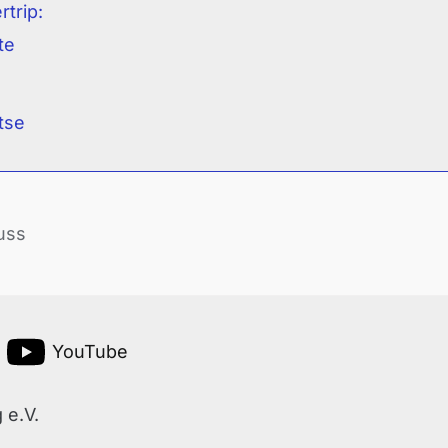
rtrip:
te
tse
uss
YouTube
 e.V.