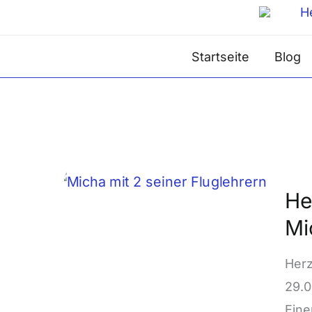
Zum
Inhalt
Startseite
Blog
springen
Herz
He
Glü
Mi
an
uns
Herz
Sege
29.0
Flug
Eine