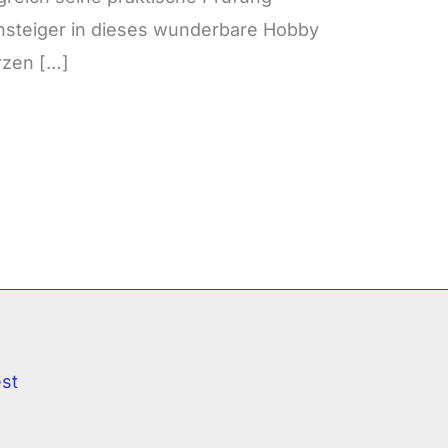
nsteiger in dieses wunderbare Hobby
erzen […]
est