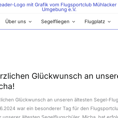
Über uns
Segelfliegen
Flugplatz
lichen
rzlichen Glückwunsch an unser
ckwunsch
cha!
eren
lichen Glückwunsch an unseren ältesten Segel-Flug
l-
6.2024 war ein besonderer Tag für den Flugsportc
schüler
r unserer ältesten Segelflugschüler, Micha, hat erfo