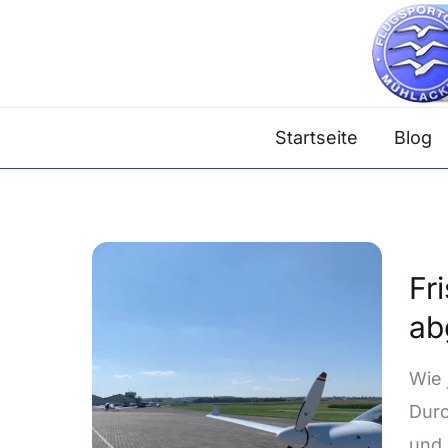
Zum
Inhalt
springen
Startseite
Blog
Fris
Fr
Antr
ab
für
uns
Wie 
Sup
Durc
Dim
und 