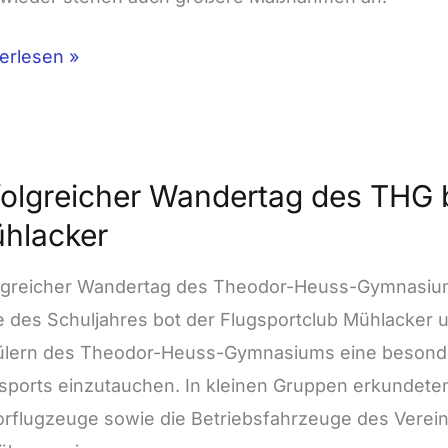
rtausch
erlesen »
schlossen!
lgreicher
folgreicher Wandertag des THG 
dertag
hlacker
lgreicher Wandertag des Theodor-Heuss-Gymnasiu
m
 des Schuljahres bot der Flugsportclub Mühlacker
sportclub
lern des Theodor-Heuss-Gymnasiums eine besonder
acker
sports einzutauchen. In kleinen Gruppen erkundeten
rflugzeuge sowie die Betriebsfahrzeuge des Verein