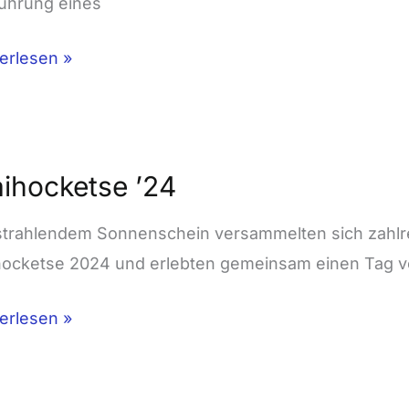
ührung eines
erlesen »
ocketse
ihocketse ’24
strahlendem Sonnenschein versammelten sich zahlr
ocketse 2024 und erlebten gemeinsam einen Tag vol
erlesen »