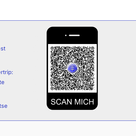
est
rtrip:
te
tse