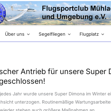
Über uns
Segelfliegen
Flugplatz
cher
ischer Antrieb für unsere Super
ieb
geschlossen!
ere
jedes Jahr wurde unsere Super Dimona im Winter ei
er
hsicht unterzogen. Routinemäßige Wartungsarbeite
ona
wieder stehen auch größere Maßnahmen an.