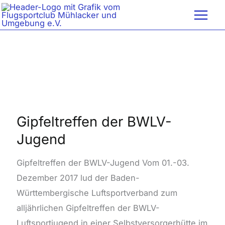
Zum
Inhalt
springen
Gipfeltreffen
der
BWLV-
Gipfeltreffen der BWLV-
Jugend
Jugend
Gipfeltreffen der BWLV-Jugend Vom 01.-03.
Dezember 2017 lud der Baden-
Württembergische Luftsportverband zum
alljährlichen Gipfeltreffen der BWLV-
Luftsportjugend in einer Selbstversorgerhütte im