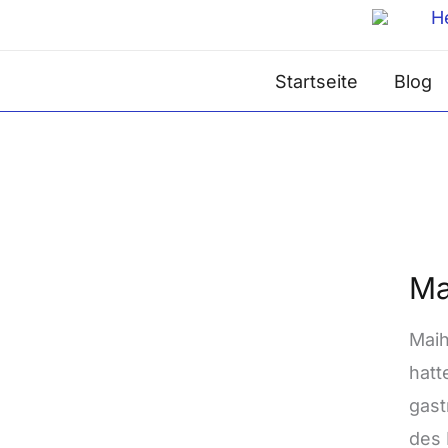
Zum
Inhalt
Startseite
Blog
springen
Maih
Ma
’22
Maih
hatt
gast
des 