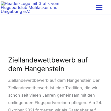
Zum
Inhalt
springen
Ziellandewettbewerb
auf
dem
Ziellandewettbewerb auf
Hangenstein
dem Hangenstein
Ziellandewettbewerb auf dem Hangenstein Der
Ziellandewettbewerb ist eine Tradition, die wir
schon seit vielen Jahren gemeinsam mit den
umliegenden Flugsportvereinen pflegen. Am 24.
Oktober 2021 forderten wir als Gastgeber auf