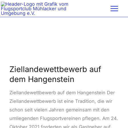
Zum
Inhalt
springen
Ziellandewettbewerb
auf
dem
Ziellandewettbewerb auf
Hangenstein
dem Hangenstein
Ziellandewettbewerb auf dem Hangenstein Der
Ziellandewettbewerb ist eine Tradition, die wir
schon seit vielen Jahren gemeinsam mit den
umliegenden Flugsportvereinen pflegen. Am 24.
Oktober 2021 forderten wir als Gastgeber auf