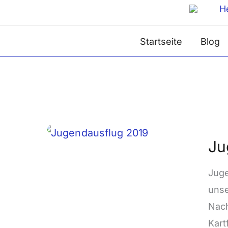
Zum
Inhalt
Startseite
Blog
springen
Juge
Ju
2019
Juge
unse
Nach
Kart