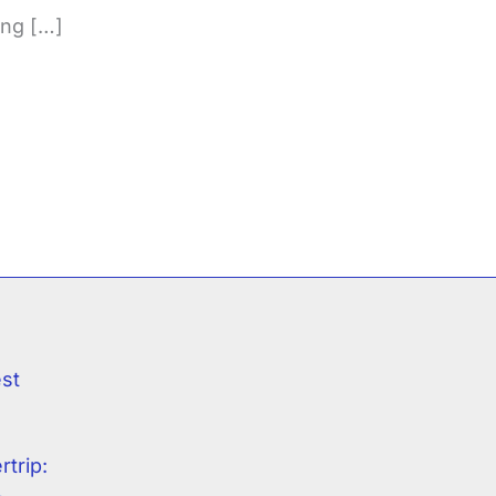
ung […]
est
rtrip: