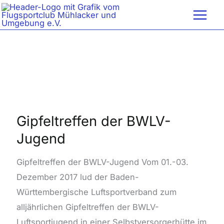
Zum
Inhalt
springen
Gipfeltreffen
der
BWLV-
Gipfeltreffen der BWLV-
Jugend
Jugend
Gipfeltreffen der BWLV-Jugend Vom 01.-03.
Dezember 2017 lud der Baden-
Württembergische Luftsportverband zum
alljährlichen Gipfeltreffen der BWLV-
Luftsportjugend in einer Selbstversorgerhütte im