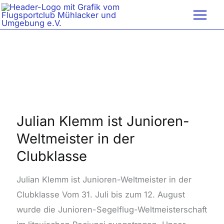
Zum
Inhalt
springen
Julian
Klemm
ist
Julian Klemm ist Junioren-
Junioren-
Weltmeister in der
Weltmeister
Clubklasse
in
der
Julian Klemm ist Junioren-Weltmeister in der
Clubklasse
Clubklasse Vom 31. Juli bis zum 12. August
wurde die Junioren-Segelflug-Weltmeisterschaft