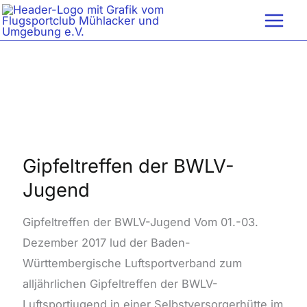
Zum
Inhalt
springen
Gipfeltreffen
der
BWLV-
Gipfeltreffen der BWLV-
Jugend
Jugend
Gipfeltreffen der BWLV-Jugend Vom 01.-03.
Dezember 2017 lud der Baden-
Württembergische Luftsportverband zum
alljährlichen Gipfeltreffen der BWLV-
Luftsportjugend in einer Selbstversorgerhütte im