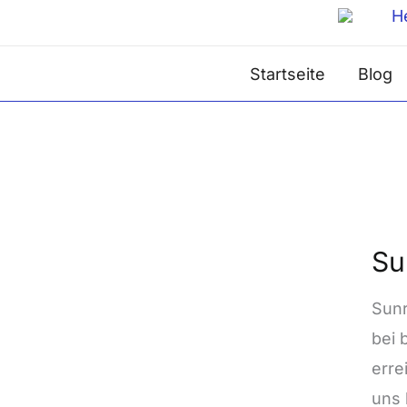
Zum
Inhalt
Startseite
Blog
springen
Sunr
Su
Flie
202
Sunr
bei 
erre
uns 