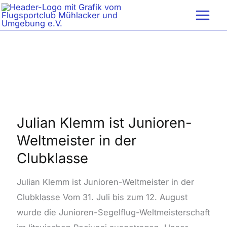
Zum
Inhalt
springen
Julian
Klemm
ist
Julian Klemm ist Junioren-
Junioren-
Weltmeister in der
Weltmeister
Clubklasse
in
der
Julian Klemm ist Junioren-Weltmeister in der
Clubklasse
Clubklasse Vom 31. Juli bis zum 12. August
wurde die Junioren-Segelflug-Weltmeisterschaft