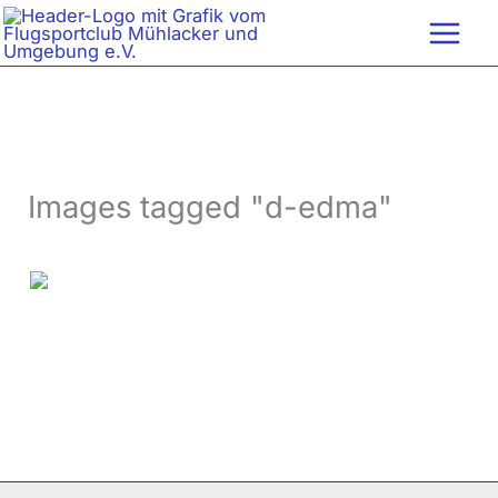
Zum
Inhalt
springen
Images tagged "d-edma"